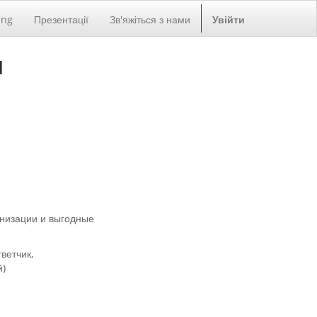
ing
Презентації
Зв'яжіться з нами
Увійти
и
анизации и выгодные
ветчик,
ий)