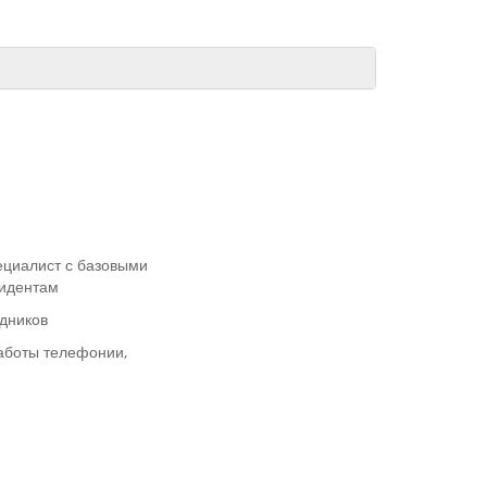
ециалист с базовыми
цидентам
дников
аботы телефонии,